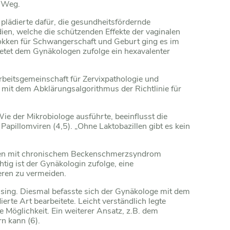
n Weg.
plädierte dafür, die gesundheitsfördernde
en, welche die schützenden Effekte der vaginalen
okken für Schwangerschaft und Geburt ging es im
ietet dem Gynäkologen zufolge ein hexavalenter
rbeitsgemeinschaft für Zervixpathologie und
 mit dem Abklärungsalgorithmus der Richtlinie für
Wie der Mikrobiologe ausführte, beeinflusst die
apillomviren (4,5). „Ohne Laktobazillen gibt es kein
tinnen mit chronischem Beckenschmerzsyndrom
ig ist der Gynäkologin zufolge, eine
eren zu vermeiden.
ising. Diesmal befasste sich der Gynäkologe mit dem
te Art bearbeitete. Leicht verständlich legte
Möglichkeit. Ein weiterer Ansatz, z.B. dem
n kann (6).