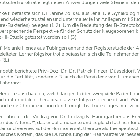
deutsche Bürokratie legt neuen Anwendungen viele Steine in de
it, befasste sich Dr. Janine Zöllkau aus Jena. Die Gynäkologin 
nd wiederherzustellen und untermauerte ihr Anliegen mit Studi
ure-Bakterien
) belegen (1,2). Um die Bedeutung der B-Streptok
elversprechende Perspektive für den Schutz der Neugeborenen b
III-Studie getestet werden soll (3).
rof. Melanie Henes aus Tübingen anhand der Registerstudie der A
leiteten Lernerfolgskontrolle befassten sich die Teilnehmenden
-RL).
stik berichtete Priv.-Doz. Dr. Dr. Patrick Finzer, Düsseldorf. 
die Fertilität, sondern z.B. auch die Persistenz von Humanen P
Laborarzt.
referierte anschaulich, welch langen Leidensweg viele Patien
d multimodalen Therapieansätze erfolgversprechend sind. Wicht
und eine Chronifizierung durch möglichst frühzeitiges interveni
en Jahren – der Vortrag von Dr. Ludwig N. Baumgartner aus Fre
s Alterns?“, das er auf amüsante und zugleich fachlich fundier
 und verwies auf die Hormonersatztherapie als therapeutische 
opisches Koffein, das die Durchblutung der Haarwurzel verbesser