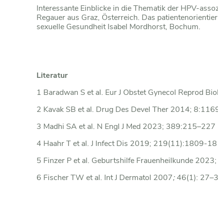
Interessante Einblicke in die Thematik der HPV-asso
Regauer aus Graz, Österreich. Das patientenorientie
sexuelle Gesundheit Isabel Mordhorst, Bochum.
Literatur
1 Baradwan S et al. Eur J Obstet Gynecol Reprod B
2 Kavak SB et al. Drug Des Devel Ther 2014; 8:11
3 Madhi SA et al. N Engl J Med 2023; 389:215–227
4 Haahr T et al. J Infect Dis 2019; 219(11):1809-1
5 Finzer P et al. Geburtshilfe Frauenheilkunde 202
6 Fischer TW et al. Int J Dermatol 2007
;
46(1): 27–