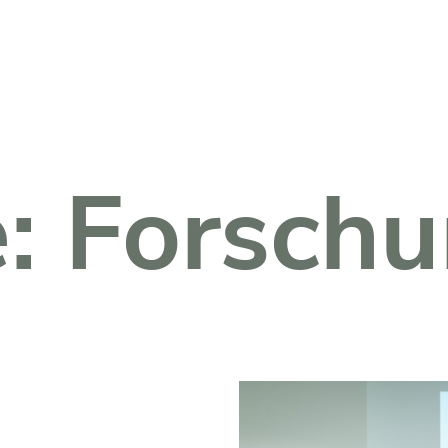
Fachkreise Login
e:
Forsch