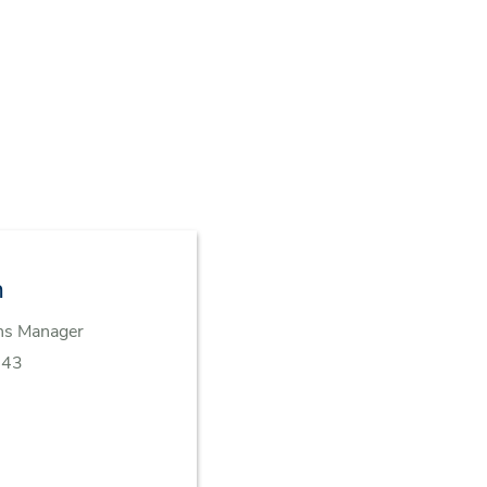
n
ns Manager
543