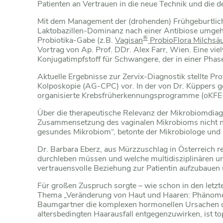
Patienten an Vertrauen in die neue Technik und die 
Mit dem Management der (drohenden) Frühgeburtlichke
Laktobazillen-Dominanz nach einer Antibiose umgehe
®
Probiotika-Gabe (z.B.
Vagisan
ProbioFlora Milchsä
Vortrag von Ap. Prof. DDr. Alex Farr, Wien. Eine vi
Konjugatimpfstoff für Schwangere, der in einer Phase-
Aktuelle Ergebnisse zur Zervix-Diagnostik stellte P
Kolposkopie (AG-CPC) vor. In der von Dr. Küppers ge
organisierte Krebsfrüherkennungsprogramme (oKFE
Über die therapeutische Relevanz der Mikrobiomdiagno
Zusammensetzung des vaginalen Mikrobioms nicht nur 
gesundes Mikrobiom“, betonte der Mikrobiologe und 
Dr. Barbara Eberz, aus Mürzzuschlag in Österreich 
durchleben müssen und welche multidisziplinären un
vertrauensvolle Beziehung zur Patientin aufzubauen 
Für großen Zuspruch sorgte – wie schon in den letzt
Thema „Veränderung von Haut und Haaren: Phänomen de
Baumgartner die komplexen hormonellen Ursachen dar
altersbedingten Haarausfall entgegenzuwirken, ist t