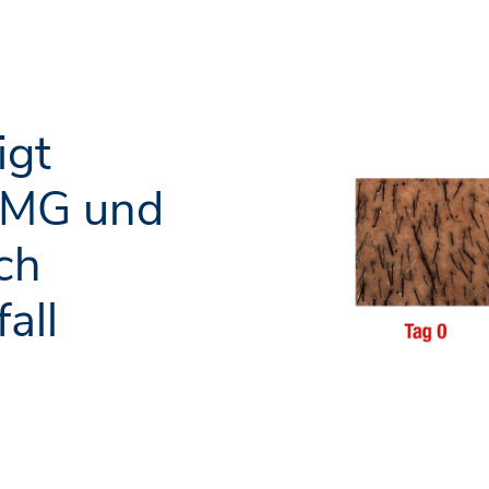
igt
DMG und
ch
all