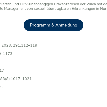
ziierten und HPV-unabhängigen Präkanzerosen der Vulva bot der
rte Management von sexuell übertragbaren Erkrankungen in Norma
Programm & Anmeldung
iol 2023; 291:112–119
69–1173
817
3; 83(8):1017–1021
35