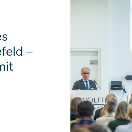
es
feld –
mit