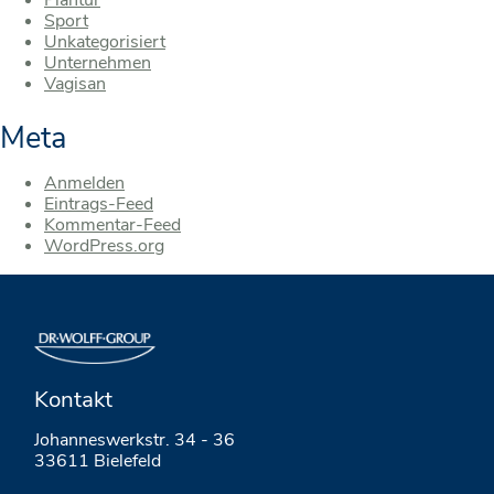
Plantur
Sport
Unkategorisiert
Unternehmen
Vagisan
Meta
Anmelden
Eintrags-Feed
Kommentar-Feed
WordPress.org
Kontakt
Johanneswerkstr. 34 - 36
33611 Bielefeld