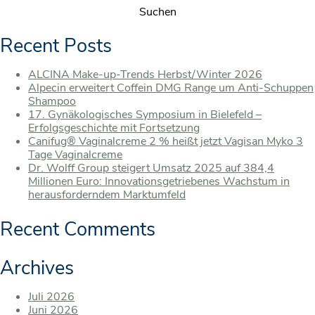
Recent Posts
ALCINA Make-up-Trends Herbst/Winter 2026
Alpecin erweitert Coffein DMG Range um Anti-Schuppen
Shampoo
17. Gynäkologisches Symposium in Bielefeld –
Erfolgsgeschichte mit Fortsetzung
Canifug® Vaginalcreme 2 % heißt jetzt Vagisan Myko 3
Tage Vaginalcreme
Dr. Wolff Group steigert Umsatz 2025 auf 384,4
Millionen Euro: Innovationsgetriebenes Wachstum in
herausforderndem Marktumfeld
Recent Comments
Archives
Juli 2026
Juni 2026