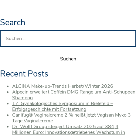
Search
Suchen
nach:
Recent Posts
ALCINA Make-up-Trends Herbst/Winter 2026
Alpecin erweitert Coffein DMG Range um Anti-Schuppen
Shampoo
17. Gynäkologisches Symposium in Bielefeld –
Erfolgsgeschichte mit Fortsetzung
Canifug® Vaginalcreme 2 % heißt jetzt Vagisan Myko 3
Tage Vaginalcreme
Dr. Wolff Group steigert Umsatz 2025 auf 384,4
Millionen Euro: Innovationsgetriebenes Wachstum in