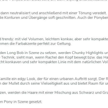
 dann neutralisiert und anschließend mit einer Tönung veredelt.
ie Konturen und Übergänge soft geschnitten. Auch der Ponybere
und trendy: mit viel Volumen, leichtem konkav, aber sehr kompak
mmen die Farbakzente perfekt zur Geltung.
den Long Bob in Szene zu setzen, werden Chunky Highlights un
 Technik, sieht man, wenn Rachel den Kopf bewegt bzw. das Haar
 leicht konkaven und sehr kompakten Linie mit dem natürlichen V
mille ein edgy Look, der für einen urbanen Auftritt sorgt. Der R
der Mullet durch seine Vielseitigkeit aus und bietet Raum für un
zen, werden die Haare mit einer Mischung aus Schwarz und Grap
n Pony in Szene gesetzt.