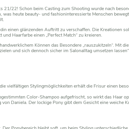
Looks 21/22! Schon beim Casting zum Shooting wurde nach beso
n, was heute beauty- und fashioninteressierte Menschen bewegt.
lt.
ndin einen glänzenden Auftritt zu verschaffen. Die Kreationen sol
tt und Haarfarbe einen „Perfect Match“ zu kreieren.
 handwerklichem Können das Besondere „rauszukitzeln“. Mit die
erzielen und sich dennoch sicher im Salonalltag umsetzen lass
ie vielfältigen Stylingmöglichkeiten erhält die Frisur einen bes
abgestimmten Color-Shampoo aufgefrischt, so wirkt das Haar op
g von Daniela. Der lockige Pony gibt dem Gesicht eine weiche 
. Der Ponybereich bleibt soft, um beim Styling unterschiedlich