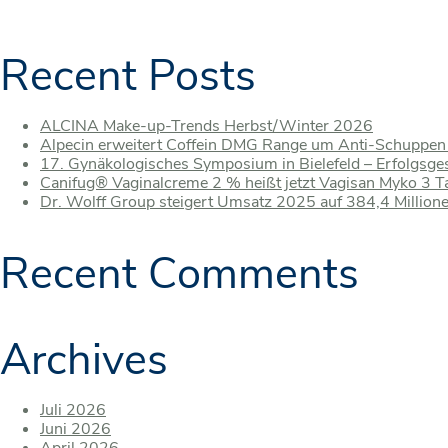
Recent Posts
ALCINA Make-up-Trends Herbst/Winter 2026
Alpecin erweitert Coffein DMG Range um Anti-Schuppe
17. Gynäkologisches Symposium in Bielefeld – Erfolgsge
Canifug® Vaginalcreme 2 % heißt jetzt Vagisan Myko 3 
Dr. Wolff Group steigert Umsatz 2025 auf 384,4 Millio
Recent Comments
Archives
Juli 2026
Juni 2026