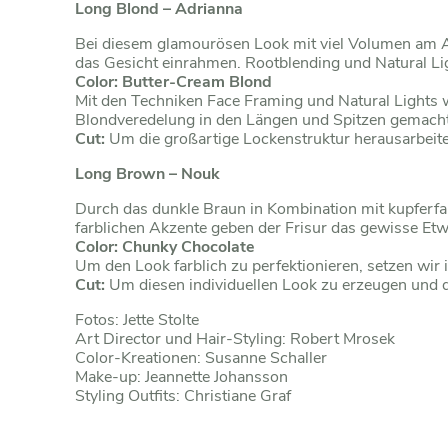
Long Blond – Adrianna
Bei diesem glamourösen Look mit viel Volumen am An
das Gesicht einrahmen. Rootblending und Natural Lig
Color: Butter-Cream Blond
Mit den Techniken Face Framing und Natural Lights 
Blondveredelung in den Längen und Spitzen gemacht
Cut:
Um die großartige Lockenstruktur herausarbeite
Long Brown – Nouk
Durch das dunkle Braun in Kombination mit kupferfa
farblichen Akzente geben der Frisur das gewisse Etwa
Color: Chunky Chocolate
Um den Look farblich zu perfektionieren, setzen wi
Cut:
Um diesen individuellen Look zu erzeugen und di
Fotos: Jette Stolte
Art Director und Hair-Styling: Robert Mrosek
Color-Kreationen: Susanne Schaller
Make-up: Jeannette Johansson
Styling Outfits: Christiane Graf