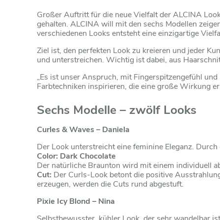
Großer Auftritt für die neue Vielfalt der ALCINA 
gehalten. ALCINA will mit den sechs Modellen zeige
verschiedenen Looks entsteht eine einzigartige Vielfa
Ziel ist, den perfekten Look zu kreieren und jeder Ku
und unterstreichen. Wichtig ist dabei, aus Haarschni
„Es ist unser Anspruch, mit Fingerspitzengefühl und
Farbtechniken inspirieren, die eine große Wirkung 
Sechs Modelle – zwölf Looks
Curles & Waves – Daniela
Der Look unterstreicht eine feminine Eleganz. Durch d
Color: Dark Chocolate
Der natürliche Braunton wird mit einem individuell 
Cut:
Der Curls-Look betont die positive Ausstrahlun
erzeugen, werden die Cuts rund abgestuft.
Pixie Icy Blond – Nina
Selbstbewusster, kühler Look, der sehr wandelbar ist