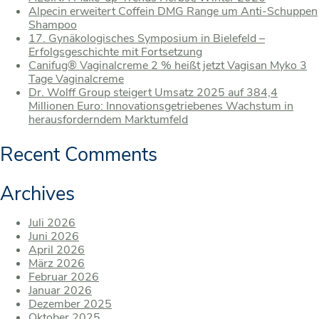
Alpecin erweitert Coffein DMG Range um Anti-Schuppen
Shampoo
17. Gynäkologisches Symposium in Bielefeld –
Erfolgsgeschichte mit Fortsetzung
Canifug® Vaginalcreme 2 % heißt jetzt Vagisan Myko 3
Tage Vaginalcreme
Dr. Wolff Group steigert Umsatz 2025 auf 384,4
Millionen Euro: Innovationsgetriebenes Wachstum in
herausforderndem Marktumfeld
Recent Comments
Archives
Juli 2026
Juni 2026
April 2026
März 2026
Februar 2026
Januar 2026
Dezember 2025
Oktober 2025