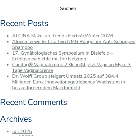
Recent Posts
ALCINA Make-up-Trends Herbst/Winter 2026
Alpecin erweitert Coffein DMG Range um Anti-Schuppen
Shampoo
17. Gynäkologisches Symposium in Bielefeld –
Erfolgsgeschichte mit Fortsetzung
Canifug® Vaginalcreme 2 % heißt jetzt Vagisan Myko 3
Tage Vaginalcreme
Dr. Wolff Group steigert Umsatz 2025 auf 384,4
Millionen Euro: Innovationsgetriebenes Wachstum in
herausforderndem Marktumfeld
Recent Comments
Archives
Juli 2026