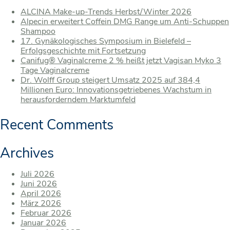
ALCINA Make-up-Trends Herbst/Winter 2026
Alpecin erweitert Coffein DMG Range um Anti-Schuppen
Shampoo
17. Gynäkologisches Symposium in Bielefeld –
Erfolgsgeschichte mit Fortsetzung
Canifug® Vaginalcreme 2 % heißt jetzt Vagisan Myko 3
Tage Vaginalcreme
Dr. Wolff Group steigert Umsatz 2025 auf 384,4
Millionen Euro: Innovationsgetriebenes Wachstum in
herausforderndem Marktumfeld
Recent Comments
Archives
Juli 2026
Juni 2026
April 2026
März 2026
Februar 2026
Januar 2026