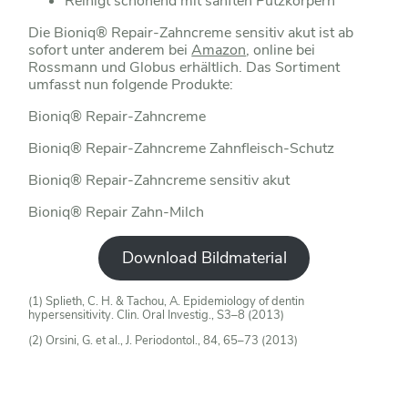
Reinigt schonend mit sanften Putzkörpern
Die Bioniq® Repair-Zahncreme sensitiv akut ist ab
sofort unter anderem bei
Amazon
, online bei
Rossmann und Globus erhältlich. Das Sortiment
umfasst nun folgende Produkte:
Bioniq® Repair-Zahncreme
Bioniq® Repair-Zahncreme Zahnfleisch-Schutz
Bioniq® Repair-Zahncreme sensitiv akut
Bioniq® Repair Zahn-Milch
Download Bildmaterial
(1) Splieth, C. H. & Tachou, A. Epidemiology of dentin
hypersensitivity. Clin. Oral Investig., S3–8 (2013)
(2) Orsini, G. et al., J. Periodontol., 84, 65–73 (2013)