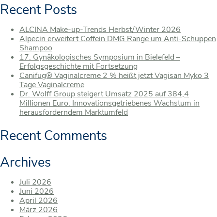
Recent Posts
ALCINA Make-up-Trends Herbst/Winter 2026
Alpecin erweitert Coffein DMG Range um Anti-Schuppen
Shampoo
17. Gynäkologisches Symposium in Bielefeld –
Erfolgsgeschichte mit Fortsetzung
Canifug® Vaginalcreme 2 % heißt jetzt Vagisan Myko 3
Tage Vaginalcreme
Dr. Wolff Group steigert Umsatz 2025 auf 384,4
Millionen Euro: Innovationsgetriebenes Wachstum in
herausforderndem Marktumfeld
Recent Comments
Archives
Juli 2026
Juni 2026
April 2026
März 2026