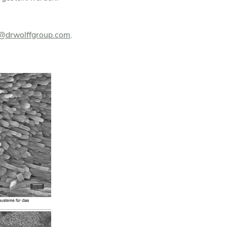
e@drwolffgroup.com
.