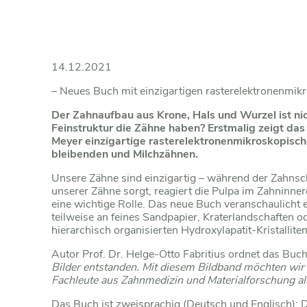
14.12.2021
– Neues Buch mit einzigartigen rasterelektronenmi
Der Zahnaufbau aus Krone, Hals und Wurzel ist ni
Feinstruktur die Zähne haben? Erstmalig zeigt da
Meyer einzigartige rasterelektronenmikroskopisch
bleibenden und Milchzähnen.
Unsere Zähne sind einzigartig – während der Zahnsch
unserer Zähne sorgt, reagiert die Pulpa im Zahninner
eine wichtige Rolle. Das neue Buch veranschaulicht
teilweise an feines Sandpapier, Kraterlandschaften 
hierarchisch organisierten Hydroxylapatit-Kristallit
Autor Prof. Dr. Helge-Otto Fabritius ordnet das Buch
Bilder entstanden. Mit diesem Bildband möchten wir
Fachleute aus Zahnmedizin und Materialforschung als
Das Buch ist zweisprachig (Deutsch und Englisch); 