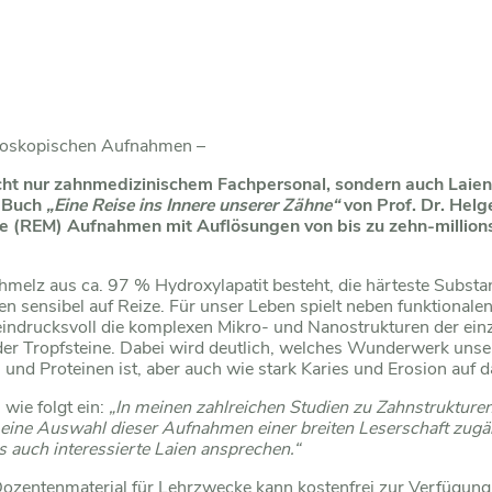
kroskopischen Aufnahmen –
cht nur zahnmedizinischem Fachpersonal, sondern auch Laie
s Buch
„Eine Reise ins Innere unserer Zähne“
von Prof. Dr. Helg
e (REM) Aufnahmen mit Auflösungen von bis zu zehn-millions
melz aus ca. 97 % Hydroxylapatit besteht, die härteste Substan
en sensibel auf Reize. Für unser Leben spielt neben funktional
 eindrucksvoll die komplexen Mikro- und Nanostrukturen der e
oder Tropfsteine. Dabei wird deutlich, welches Wunderwerk uns
en und Proteinen ist, aber auch wie stark Karies und Erosion auf
 wie folgt ein:
„In meinen zahlreichen Studien zu Zahnstrukturen
 eine Auswahl dieser Aufnahmen einer breiten Leserschaft zugä
 auch interessierte Laien ansprechen.“
Dozentenmaterial für Lehrzwecke kann kostenfrei zur Verfügung 