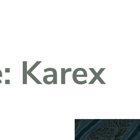
Fachkreise Login
e:
Karex