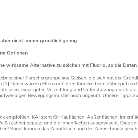
 aber nicht immer gründlich genug
ene Optionen
ne wirksame Alternative zu solchen mit Fluorid, so die Daten 
s Ergebnis einer Forschergruppe aus Gießen, die sich mit der Grü
n.
[1]
Dabei wurden Eltern mit ihren Kindern beim Zähneputzen b
ntnissen, einer guten Vermittlung und Unterstützung durch die E
e notwendigen Bewegungsmuster noch ungeübt. Unsere Tipps zu
ik empfohlen. KAI steht für Kauflächen, Außenflächen, Innenfl
iß (Zähne) geputzt und die Innenflächen ausgewischt. Dies sol
rubben! Sonst können das Zahnfleisch und der Zahnschmelz gesch