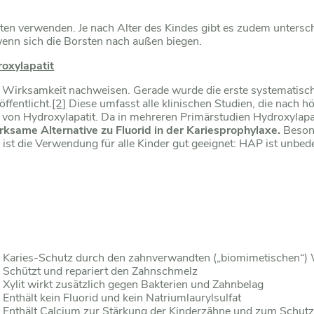
ten verwenden. Je nach Alter des Kindes gibt es zudem unterschi
enn sich die Borsten nach außen biegen.
roxylapatit
e Wirksamkeit nachweisen. Gerade wurde die erste systematisch
ffentlicht.
[2]
Diese umfasst alle klinischen Studien, die nach 
on Hydroxylapatit. Da in mehreren Primärstudien Hydroxylapatit
rksame Alternative zu Fluorid in der Kariesprophylaxe.
Besond
ist die Verwendung für alle Kinder gut geeignet: HAP ist unbed
Karies-Schutz durch den zahnverwandten („biomimetischen“) 
Schützt und repariert den Zahnschmelz
Xylit wirkt zusätzlich gegen Bakterien und Zahnbelag
Enthält kein Fluorid und kein Natriumlaurylsulfat
Enthält Calcium zur Stärkung der Kinderzähne und zum Schutz