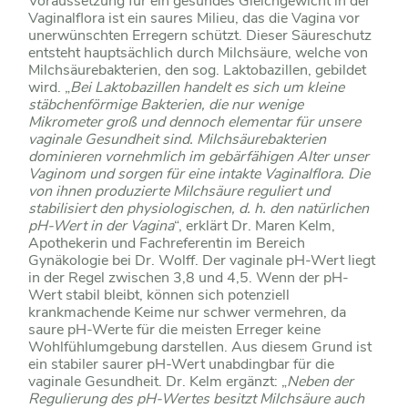
Voraussetzung für ein gesundes Gleichgewicht in der
Vaginalflora ist ein saures Milieu, das die Vagina vor
unerwünschten Erregern schützt. Dieser Säureschutz
entsteht hauptsächlich durch Milchsäure, welche von
Milchsäurebakterien, den sog. Laktobazillen, gebildet
wird. „
Bei Laktobazillen handelt es sich um kleine
stäbchenförmige Bakterien, die nur wenige
Mikrometer groß und dennoch elementar für unsere
vaginale Gesundheit sind. Milchsäurebakterien
dominieren vornehmlich im gebärfähigen Alter unser
Vaginom und sorgen für eine intakte Vaginalflora. Die
von ihnen produzierte Milchsäure reguliert und
stabilisiert den physiologischen, d. h. den natürlichen
pH-Wert in der Vagina
“, erklärt Dr. Maren Kelm,
Apothekerin und Fachreferentin im Bereich
Gynäkologie bei Dr. Wolff. Der vaginale pH-Wert liegt
in der Regel zwischen 3,8 und 4,5. Wenn der pH-
Wert stabil bleibt, können sich potenziell
krankmachende Keime nur schwer vermehren, da
saure pH-Werte für die meisten Erreger keine
Wohlfühlumgebung darstellen. Aus diesem Grund ist
ein stabiler saurer pH-Wert unabdingbar für die
vaginale Gesundheit. Dr. Kelm ergänzt: „
Neben der
Regulierung des pH-Wertes besitzt Milchsäure auch