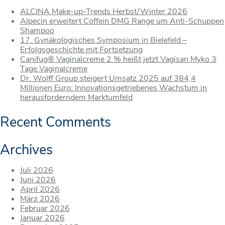
ALCINA Make-up-Trends Herbst/Winter 2026
Alpecin erweitert Coffein DMG Range um Anti-Schuppen
Shampoo
17. Gynäkologisches Symposium in Bielefeld –
Erfolgsgeschichte mit Fortsetzung
Canifug® Vaginalcreme 2 % heißt jetzt Vagisan Myko 3
Tage Vaginalcreme
Dr. Wolff Group steigert Umsatz 2025 auf 384,4
Millionen Euro: Innovationsgetriebenes Wachstum in
herausforderndem Marktumfeld
Recent Comments
Archives
Juli 2026
Juni 2026
April 2026
März 2026
Februar 2026
Januar 2026