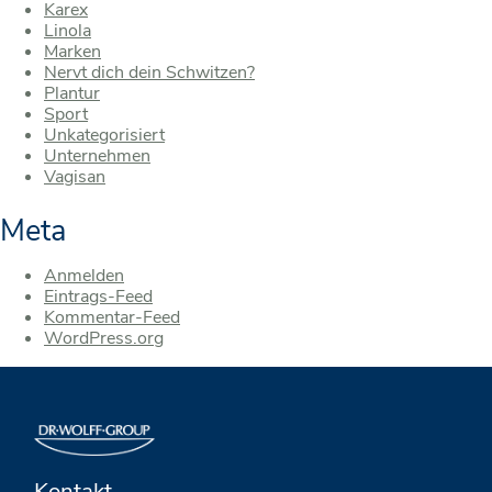
Karex
Linola
Marken
Nervt dich dein Schwitzen?
Plantur
Sport
Unkategorisiert
Unternehmen
Vagisan
Meta
Anmelden
Eintrags-Feed
Kommentar-Feed
WordPress.org
Kontakt