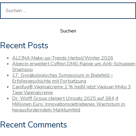
Suchen
nach:
Recent Posts
ALCINA Make-up-Trends Herbst/Winter 2026
Alpecin erweitert Coffein DMG Range um Anti-Schuppen
Shampoo
17. Gynäkologisches Symposium in Bielefeld –
Erfolgsgeschichte mit Fortsetzung
Canifug® Vaginalcreme 2 % heißt jetzt Vagisan Myko 3
Tage Vaginalcreme
Dr. Wolff Group steigert Umsatz 2025 auf 384,4
Millionen Euro: Innovationsgetriebenes Wachstum in
herausforderndem Marktumfeld
Recent Comments