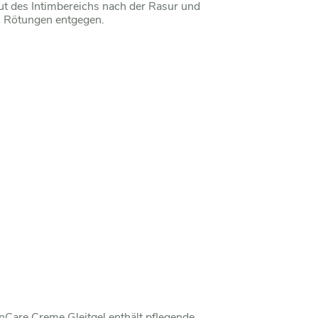
ut des Intimbereichs nach der Rasur und
n Rötungen entgegen.
nCare Creme Gleitgel
enthält pflegende