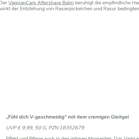
Der
VagisanCare Aftershave Balm
beruhigt die empfindliche Ha
wirkt der Entstehung von Rasierpickelchen und Rasur bedingte
„Fühl dich V-geschmeidig“ mit dem cremigen Gleitgel
UVP € 9,99, 50 G, PZN:18352679
Effekt und Pflege auch in den intimen Momenten: Das
Vagisa