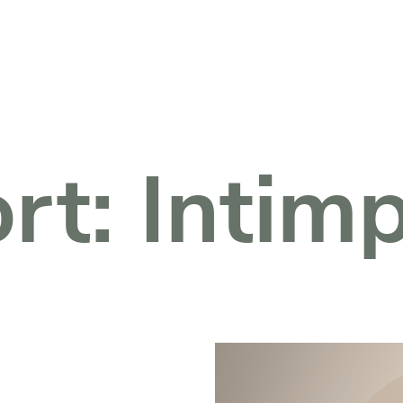
Fachkreise Login
rt:
Intim