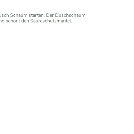
Dusch Schaum
starten. Der Duschschaum
 und schont den Säureschutzmantel.