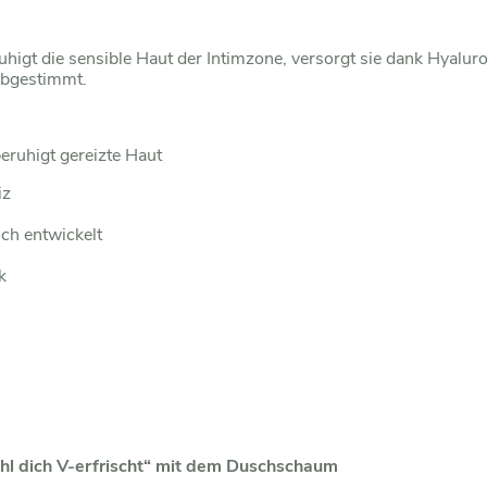
higt die sensible Haut der Intimzone, versorgt sie dank Hyaluro
abgestimmt.
eruhigt gereizte Haut
iz
ich entwickelt
k
hl dich V-erfrischt“ mit dem Duschschaum