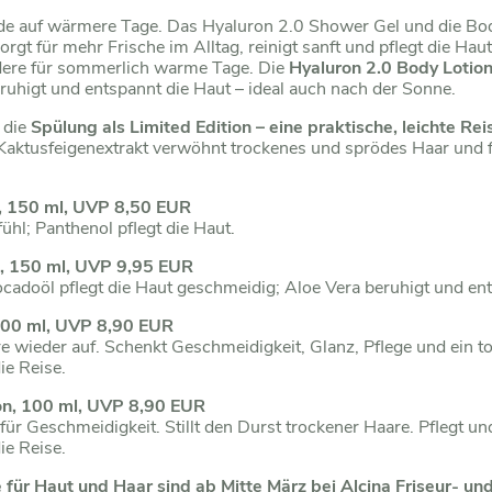
ude auf wärmere Tage. Das Hyaluron 2.0 Shower Gel und die Bo
orgt für mehr Frische im Alltag, reinigt sanft und pflegt die Haut
ndere für sommerlich warme Tage. Die
Hyaluron 2.0 Body Lotio
 beruhigt und entspannt die Haut – ideal auch nach der Sonne.
 die
Spülung als Limited Edition – eine praktische, leichte Re
aktusfeigenextrakt verwöhnt trockenes und sprödes Haar und fü
, 150 ml, UVP 8,50 EUR
fühl; Panthenol pflegt die Haut.
n, 150 ml, UVP 9,95 EUR
ocadoöl pflegt die Haut geschmeidig; Aloe Vera beruhigt und e
100 ml, UVP 8,90 EUR
re wieder auf. Schenkt Geschmeidigkeit, Glanz, Pflege und ein t
ie Reise.
on
, 100 ml, UVP 8,90 EUR
ür Geschmeidigkeit. Stillt den Durst trockener Haare. Pflegt und
ie Reise.
 für Haut und Haar sind
ab Mitte März
bei Alcina Friseur- u