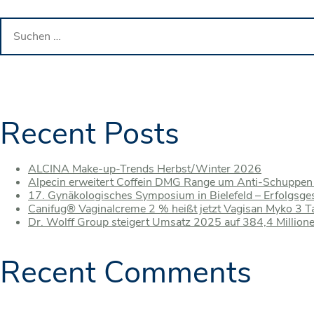
Suchen
nach:
Recent Posts
ALCINA Make-up-Trends Herbst/Winter 2026
Alpecin erweitert Coffein DMG Range um Anti-Schuppe
17. Gynäkologisches Symposium in Bielefeld – Erfolgsge
Canifug® Vaginalcreme 2 % heißt jetzt Vagisan Myko 3 
Dr. Wolff Group steigert Umsatz 2025 auf 384,4 Millio
Recent Comments