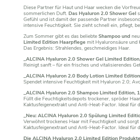
Diese Partner für Haut und Haar wecken die Vorfre
sommerlichen Duft.
Das Hyaluron 2.0 Shower Gel
s
Gefühl und ist damit der passende Partner insbeso
intensive Feuchtigkeit. Sie zieht schnell ein, pflegt,
Zum Sommer gibt es das beliebte
Shampoo und
neu
Limited Edition Haarpflege
mit Hyaluronsäure und K
Das Ergebnis: Strahlendes, geschmeidiges Haar.
_ALCINA Hyaluron 2.0 Shower Gel Limited Edition
Reinigt sanft – für ein frisches und vitalisierendes Ge
_ALCINA Hyaluron 2.0 Body Lotion Limited Editio
Spendet intensive Feuchtigkeit mit Hyaluron 2.0; Av
_ALCINA Hyaluron 2.0 Shampoo Limited Edition, 
Füllt die Feuchtigkeitsdepots trockener, spröder Haa
Kaktusfeigenextrakt und Anti-Heat-Factor. Ideal für d
_Neu:
ALCINA
Hyaluron 2.0 Spülung Limited Editi
Verwöhnt trockenes Haar mit Feuchtigkeit und sorgt f
Kaktusfeigenextraxt und Anti-Heat-Factor. Ideal für d
Die ALCINA Hyaluron 2.0 Limited Edition Produkte