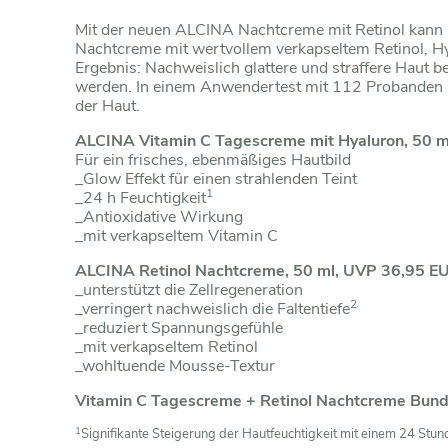
Mit der neuen ALCINA Nachtcreme mit Retinol kann ma
Nachtcreme mit wertvollem verkapseltem Retinol, Hya
Ergebnis: Nachweislich glattere und straffere Haut 
werden. In einem Anwendertest mit 112 Probanden
der Haut.
ALCINA Vitamin C Tagescreme mit Hyaluron, 50 
Für ein frisches, ebenmäßiges Hautbild
_Glow Effekt für einen strahlenden Teint
1
_24 h Feuchtigkeit
_Antioxidative Wirkung
_mit verkapseltem Vitamin C
ALCINA Retinol Nachtcreme, 50 ml, UVP 36,95 E
_unterstützt die Zellregeneration
2
_verringert nachweislich die Faltentiefe
_reduziert Spannungsgefühle
_mit verkapseltem Retinol
_wohltuende Mousse-Textur
Vitamin C Tagescreme + Retinol Nachtcreme Bund
1
Signifikante Steigerung der Hautfeuchtigkeit mit einem 24 Stu