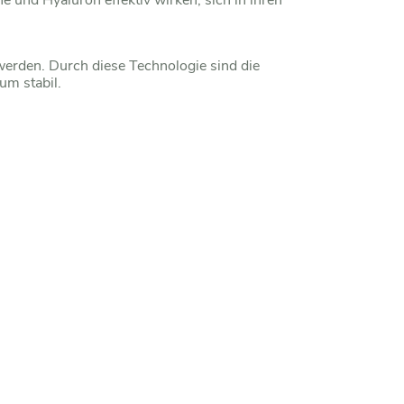
und Hyaluron effektiv wirken, sich in ihren
 werden. Durch diese Technologie sind die
um stabil.