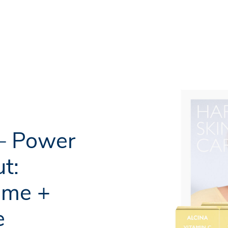
Fachkreise Login
 – Power
t:
eme +
e