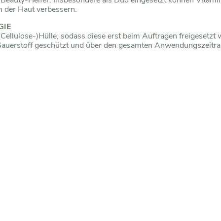
eauty-Helfer. Insbesondere als Duo eingesetzt können Vitamine 
 der Haut verbessern.
GIE
(Cellulose-)Hülle, sodass diese erst beim Auftragen freigesetzt
 Sauerstoff geschützt und über den gesamten Anwendungszeitra