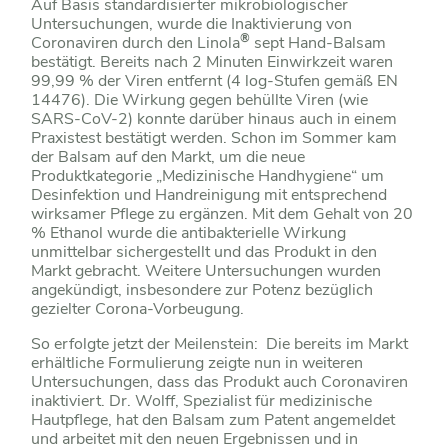
Auf Basis standardisierter mikrobiologischer
Untersuchungen, wurde die Inaktivierung von
®
Coronaviren durch den Linola
sept Hand-Balsam
bestätigt. Bereits nach 2 Minuten Einwirkzeit waren
99,99 % der Viren entfernt (4 log-Stufen gemäß EN
14476). Die Wirkung gegen behüllte Viren (wie
SARS-CoV-2) konnte darüber hinaus auch in einem
Praxistest bestätigt werden. Schon im Sommer kam
der Balsam auf den Markt, um die neue
Produktkategorie „Medizinische Handhygiene“ um
Desinfektion und Handreinigung mit entsprechend
wirksamer Pflege zu ergänzen. Mit dem Gehalt von 20
% Ethanol wurde die antibakterielle Wirkung
unmittelbar sichergestellt und das Produkt in den
Markt gebracht. Weitere Untersuchungen wurden
angekündigt, insbesondere zur Potenz bezüglich
gezielter Corona-Vorbeugung.
So erfolgte jetzt der Meilenstein: Die bereits im Markt
erhältliche Formulierung zeigte nun in weiteren
Untersuchungen, dass das Produkt auch Coronaviren
inaktiviert. Dr. Wolff, Spezialist für medizinische
Hautpflege, hat den Balsam zum Patent angemeldet
und arbeitet mit den neuen Ergebnissen und in