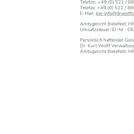
Telefon: +49 (0) 521 / 
Telefax: +49 (0) 521 / 
E-Mail:
kw-info@drwolff
Amtsgericht Bielefeld, 
Umsatzsteuer-ID-Nr.: 
Persönlich haftender Gese
Dr. Kurt Wolff Verwalt
Amtsgericht Bielefeld, 
Geschäftsführung:
Dipl. Ing. Eduard R. Dörr
Ass. jur. Christoph Harra
Dipl. Kff. Sybille Wasmut
Verantwortlich für die je
im Falle der Dr. August 
Dr. August Wolff GmbH &
Sudbrackstraße 56
33611 Bielefeld
Telefon: +49 521 8808-
Telefax: +49 521 8808-