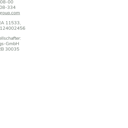
8808-00
8808-334
group.com
HRA 11533,
DE124002456
llschafter:
ungs-GmbH
HRB 30035
enberg
s-Wolff
h
weiligen Stellenangebote sind die ausschreibenden Gesellschafte
Wolff GmbH & Co. KG Arzneimittel,
 Co. KG Arzneimittel
05
334