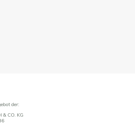
ebot der:
 & CO. KG
36