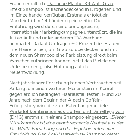
Frauen erhältlich.
Das neue Plantur 39 Anti-Grau
Effekt Shampoo ist flächendeckend in Drogerien und
im Einzelhandel verfügbar.
Erstmals erfolgt ein
Markteintritt in 14 Ländern gleichzeitig. Die
Einführung wird durch eine umfangreiche,
internationale Marketingkampagne unterstützt, die im
Juli anläuft und unter anderem TV-Werbung
beinhaltet. Da laut Umfragen 60 Prozent der Frauen
ihre Haare färben, um Grau zu überdecken und mit
dem neuen Shampoo eine Farbleistung direkt beim
Waschen aufbringen können, setzt das Bielefelder
Unternehmen große Hoffnung auf die
Neuentwicklung.
Nach jahrelanger Forschung können Verbraucher seit
Anfang Juni einen weiteren Meilenstein im Kampf
gegen erblich bedingten Haarausfall testen. Rund 20
Jahre nach dem Beginn der Alpecin Coffein-
Erfolgsstory wird die
zum Patent angemeldete
Wirkstoffkombination aus Coffein und Dimethylglycin
(DMG) erstmals in einem Shampoo eingesetzt.
„Dieser
Wirkkomplex ist eine bahnbrechende Neuheit aus der
Dr. Wolff-Forschung und das Ergebnis intensiver
Entwicklung. Das Anti-Haarverlust-Shampoo bietet