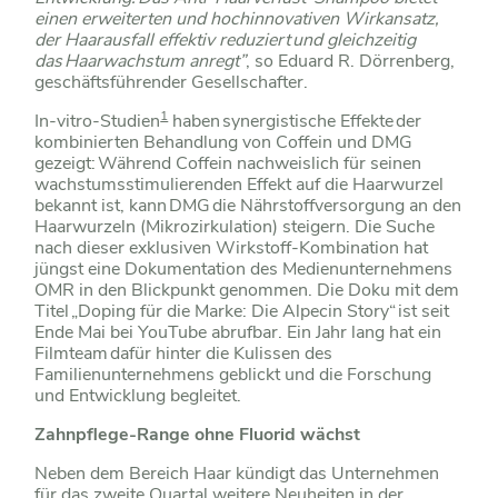
einen erweiterten und hochinnovativen Wirkansatz,
der Haarausfall effektiv reduziert und gleichzeitig
das Haarwachstum anregt”
, so Eduard R. Dörrenberg,
geschäftsführender Gesellschafter.
1
In-vitro-Studien
haben synergistische Effekte der
kombinierten Behandlung von Coffein und DMG
gezeigt: Während Coffein nachweislich für seinen
wachstumsstimulierenden Effekt auf die Haarwurzel
bekannt ist, kann DMG die Nährstoffversorgung an den
Haarwurzeln (Mikrozirkulation) steigern. Die Suche
nach dieser exklusiven Wirkstoff-Kombination hat
jüngst eine Dokumentation des Medienunternehmens
OMR in den Blickpunkt genommen. Die Doku mit dem
Titel „Doping für die Marke: Die Alpecin Story“ ist seit
Ende Mai bei YouTube abrufbar. Ein Jahr lang hat ein
Filmteam dafür hinter die Kulissen des
Familienunternehmens geblickt und die Forschung
und Entwicklung begleitet.
Zahnpflege-Range ohne Fluorid wächst
Neben dem Bereich Haar kündigt das Unternehmen
für das zweite Quartal weitere Neuheiten in der