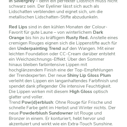
in Silvergrey
– denn ein perfekter Lidstrich muss nicht
schwarz sein. Der Eyeliner lässt sich auch als
Lidschatten verblenden und eignet sich, um die
metallischen Lidschatten-Stifte abzudunkeln.
Red Lips
sind in den kühlen Monaten der Colour-
Favorit für gute Laune – von winterlichem
Dark
Orange
bis hin zu kräftigem
Rusty Red.
Anstelle eines
cremigen Rouges eignen sich die Lippenstifte auch für
den
Underpainting Trend
auf den Wangen. Mit einer
leichten Foundation oder CC-Cream darüber entsteht
ein Weichzeichnungs-Effekt. Über den Sommer
hinaus bleiben farbintensive Lippen mit
hochglänzendem Finish eine der Top-Empfehlungen
der Trendexperten. Der neue
Shiny Lip Gloss Plum
verleiht den Lippen ein langanhaltendes Farbfinish und
spendet dank pflegender Öle intensive Feuchtigkeit.
Die Lippen wirken mit diesem
High Gloss
optisch
glatter und voller.
Trend
Pow(d)erblush
: Ohne Rouge für Frische und
schnelle Farbe geht im Herbst und Winter nichts. Der
neue
Powderblush Sundowner
ist Rouge und
Bronzer in einem. Er konturiert, hebt hervor und
akzentuiert und wirkt wie ein Extra-Touch Sunshine.