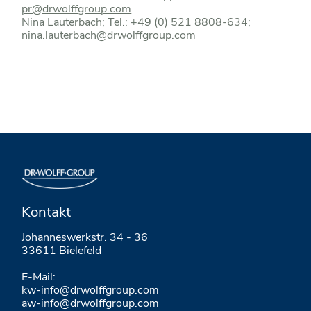
pr@drwolffgroup.com
Nina Lauterbach; Tel.: +49 (0) 521 8808-634;
nina.lauterbach@drwolffgroup.com
Kontakt
Johanneswerkstr. 34 - 36
33611 Bielefeld
E-Mail:
kw-info@drwolffgroup.com
aw-info@drwolffgroup.com